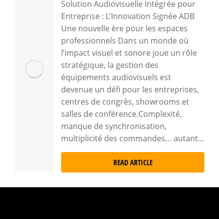
Solution Audiovisuelle Intégrée pour
Entreprise : L’Innovation Signée ADB
Une nouvelle ère pour les espaces
professionnels Dans un monde où
l’impact visuel et sonore joue un rôle
stratégique, la gestion des
équipements audiovisuels est
devenue un défi pour les entreprises,
centres de congrès, showrooms et
salles de conférence.Complexité,
manque de synchronisation,
multiplicité des commandes… autant…
READ ARTICLE