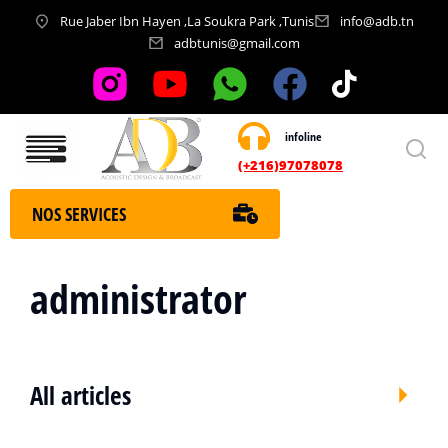
Rue Jaber Ibn Hayen ,La Soukra Park ,Tunis
info@adb.tn
adbtunis@gmail.com
infoline
Nos services
(+216)97078078
NOS SERVICES
administrator
All articles