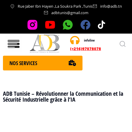
Rue Jaber Ibn Hayen ,La Soukra Park ,Tunis
info@adb.tn
adbtunis@gmail.com
infoline
Nos services
(+216)97078078
NOS SERVICES
ADB Tunisie – Révolutionner la Communication et la
Sécurité Industrielle grâce à l’IA