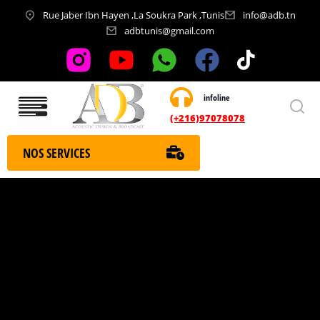
Rue Jaber Ibn Hayen ,La Soukra Park ,Tunis
info@adb.tn
adbtunis@gmail.com
infoline
Nos services
(+216)97078078
NOS SERVICES