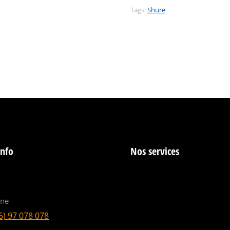
Tags:
Shure
info
Nos services
ine
6) 97 078 078