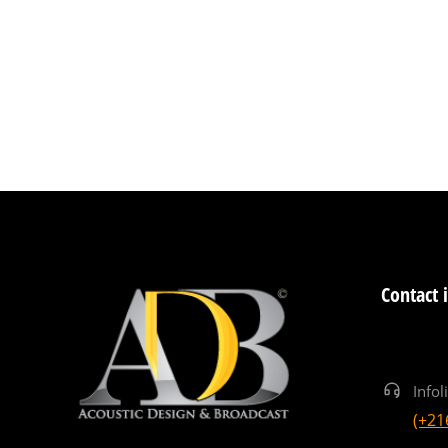
Contact 
Infol
(+21