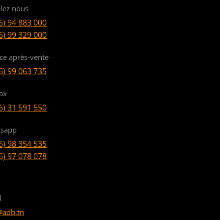
lez nous
6) 94 883 000
6) 99 329 000
ice après-vente
6) 99 063 735
ax
6) 31 591 550
sapp
6) 98 354 535
6) 97 078 078
l
@adb.tn