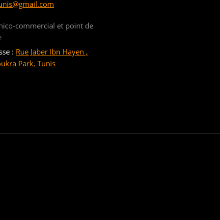
unis@gmail.com
nico-commercial et point de
e
sse :
Rue Jaber Ibn Hayen ,
oukra Park, Tunis