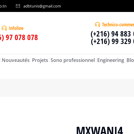
b.tn
adbtunis@gmail.com
Technico-commer
Infoline
(+216) 94 883
6) 97 078 078
(+216) 99 329
Nouveautés
Projets
Sono professionnel
Engineering
Blo
MXWANI4