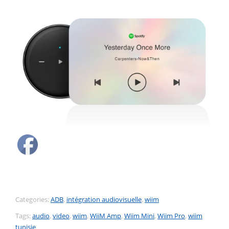
Categories:
ADB
,
intégration audiovisuelle
,
wiim
Tags:
audio
,
video
,
wiim
,
WiiM Amp
,
Wiim Mini
,
Wiim Pro
,
wiim
tunisie