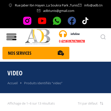
Rue Jaber Ibn Hayen ,La Soukra Park ,Tunis
info@adb.tn
adbtunis@gmail.com
infoline
Nos services
(+216)97078078
NOS SERVICES
VIDEO
Vous êtes ici :
Accueil
Produits identifiés “video”
Affichage de 1–6 sur 13 résultats