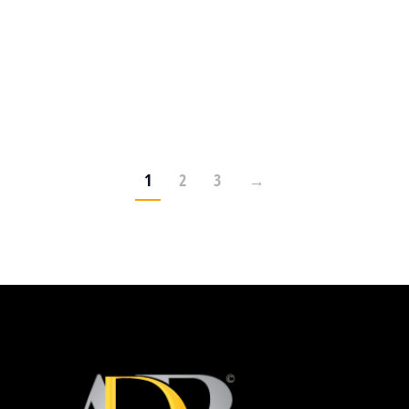
Wiim A10
1
2
3
→