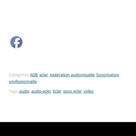
Categories:
ADB
,
ecler
,
intégration audiovisuelle
,
Sonorisation
professionnelle
Tags:
audio
,
audio ecler
,
Ecler
,
sono ecler
,
video