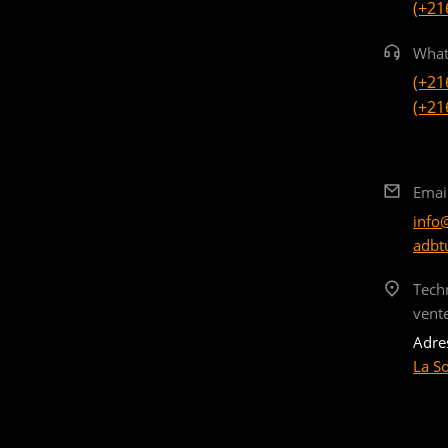
(+21
What
(+21
(+21
Emai
info
adbt
Tech
vent
Adre
La S