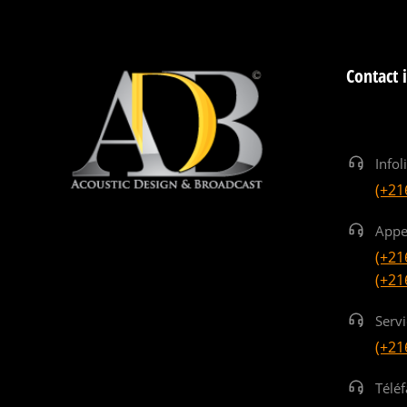
Contact 
Infol
(+21
Appe
(+21
(+21
Serv
(+21
Téléf