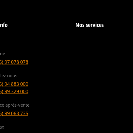
info
Nos services
ine
6) 97 078 078
lez nous
6) 94 883 000
6) 99 329 000
ice après-vente
6) 99 063 735
ax