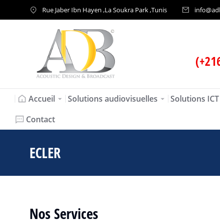
Rue Jaber Ibn Hayen ,La Soukra Park ,Tunis
info@ad
(+21
Accueil
Solutions audiovisuelles
Solutions ICT
Contact
ECLER
Vous êtes ici :
Nos Services