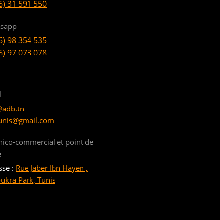
6) 31 591 550
sapp
6) 98 354 535
6) 97 078 078
l
@adb.tn
unis@gmail.com
nico-commercial et point de
e
sse :
Rue Jaber Ibn Hayen ,
oukra Park, Tunis