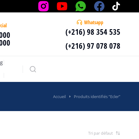
Whatsapp
cial
(+216) 98 354 535
 000
 000
(+216) 97 078 078
g
Accueil
Produits identifiés “Ecler”