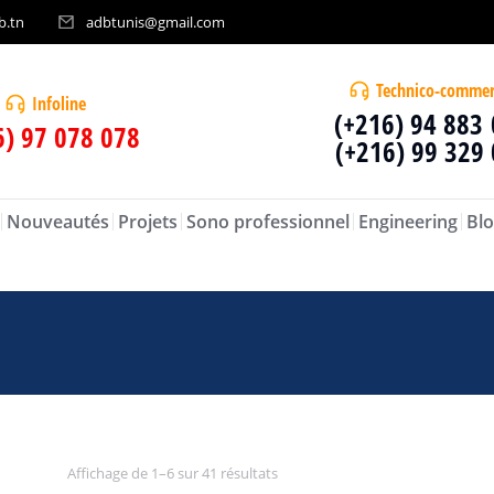
b.tn
adbtunis@gmail.com
Technico-commer
Infoline
(+216) 94 883
6) 97 078 078
(+216) 99 329
Nouveautés
Projets
Sono professionnel
Engineering
Blo
Affichage de 1–6 sur 41 résultats