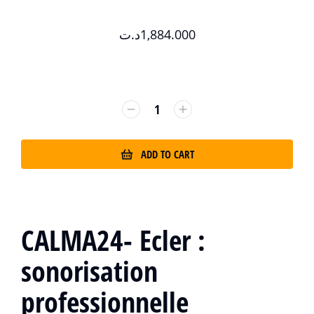
د.ت
1,884.000
ADD TO CART
CALMA24-
Ecler
:
sonorisation
professionnelle