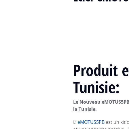
Produit
e
Tunisie:
Le Nouveau
eMOTUS5P
la Tunisie.
L’
eMOTUS5PB
est un kit