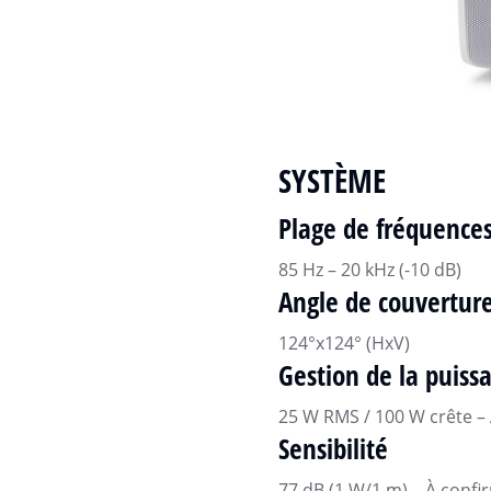
SYSTÈME
Plage de fréquences
85 Hz – 20 kHz (-10 dB)
Angle de couverture
124°x124° (HxV)
Gestion de la puiss
25 W RMS / 100 W crête –
Sensibilité
77 dB (1 W/1 m) – À confi