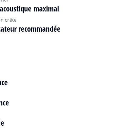
 acoustique maximal
en crête
icateur recommandée
nce
nce
le