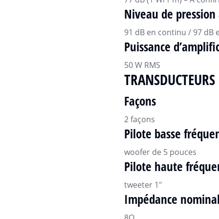
Niveau de pression
91 dB en continu / 97 dB 
Puissance d’amplif
50 W RMS
TRANSDUCTEURS
Façons
2 façons
Pilote basse fréque
woofer de 5 pouces
Pilote haute fréque
tweeter 1″
Impédance nomina
8Ω