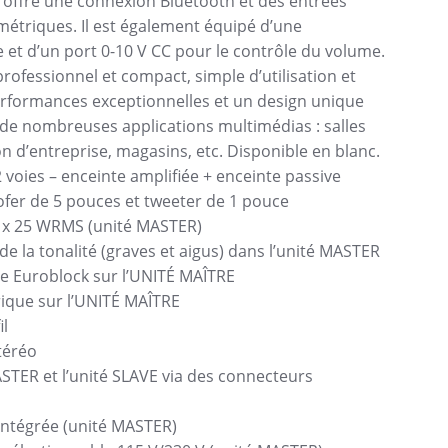
Il offre une connexion Bluetooth et des entrées
étriques. Il est également équipé d’une
et d’un port 0-10 V CC pour le contrôle du volume.
professionnel et compact, simple d’utilisation et
rformances exceptionnelles et un design unique
à de nombreuses applications multimédias : salles
on d’entreprise, magasins, etc. Disponible en blanc.
2 voies – enceinte amplifiée + enceinte passive
er de 5 pouces et tweeter de 1 pouce
2 x 25 WRMS (unité MASTER)
e la tonalité (graves et aigus) dans l’unité MASTER
ée Euroblock sur l’UNITÉ MAÎTRE
ique sur l’UNITÉ MAÎTRE
il
téréo
ASTER et l’unité SLAVE via des connecteurs
intégrée (unité MASTER)