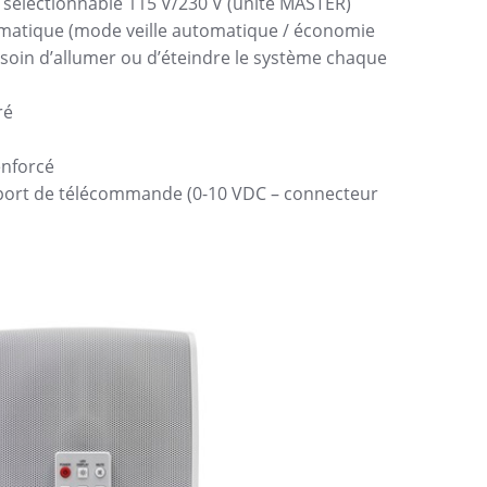
 sélectionnable 115 V/230 V (unité MASTER)
omatique (mode veille automatique / économie
esoin d’allumer ou d’éteindre le système chaque
ré
enforcé
 port de télécommande (0-10 VDC – connecteur