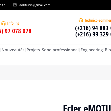
b.tn
adbtunis@gmail.com
Technico-commer
Infoline
(+216) 94 883
6) 97 078 078
(+216) 99 329
Nouveautés
Projets
Sono professionnel
Engineering
Blo
Ecler eMOT