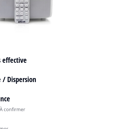
 effective
 / Dispersion
ance
 À confirmer
rmer