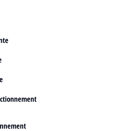
nte
e
e
nctionnement
ionnement