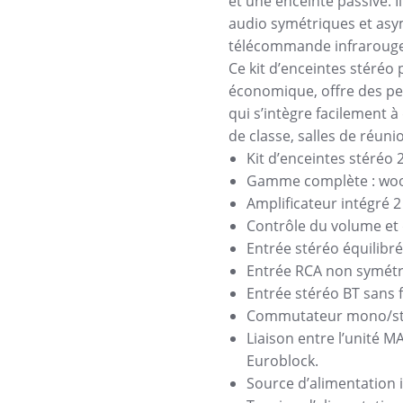
et une enceinte passive. 
audio symétriques et asym
télécommande infrarouge 
Ce kit d’enceintes stéréo 
économique, offre des pe
qui s’intègre facilement 
de classe, salles de réuni
Kit d’enceintes stéréo 
Gamme complète : woof
Amplificateur intégré 
Contrôle du volume et d
Entrée stéréo équilibr
Entrée RCA non symétr
Entrée stéréo BT sans f
Commutateur mono/s
Liaison entre l’unité M
Euroblock.
Source d’alimentation 