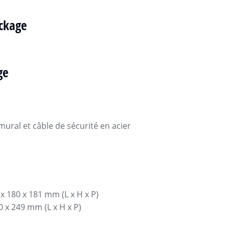
ckage
ge
ral et câble de sécurité en acier
x 180 x 181 mm (L x H x P)
0 x 249 mm (L x H x P)