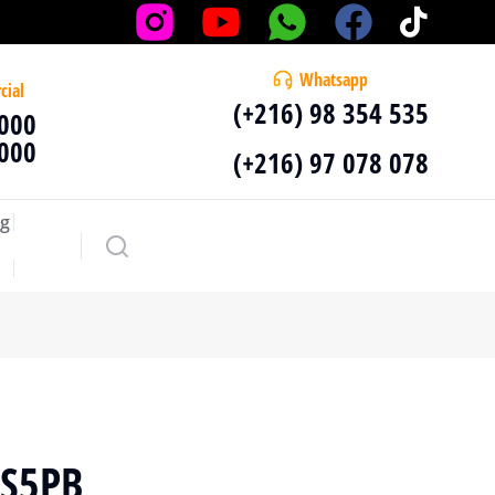
Whatsapp
cial
(+216) 98 354 535
 000
 000
(+216) 97 078 078
g
US5PB