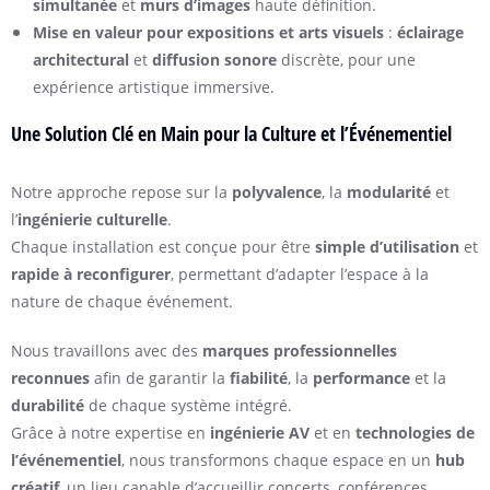
simultanée
et
murs d’images
haute définition.
Mise en valeur pour expositions et arts visuels
:
éclairage
architectural
et
diffusion sonore
discrète, pour une
expérience artistique immersive.
Une Solution Clé en Main pour la Culture et l’Événementiel
Notre approche repose sur la
polyvalence
, la
modularité
et
l’
ingénierie culturelle
.
Chaque installation est conçue pour être
simple d’utilisation
et
rapide à reconfigurer
, permettant d’adapter l’espace à la
nature de chaque événement.
Nous travaillons avec des
marques professionnelles
reconnues
afin de garantir la
fiabilité
, la
performance
et la
durabilité
de chaque système intégré.
Grâce à notre expertise en
ingénierie AV
et en
technologies de
l’événementiel
, nous transformons chaque espace en un
hub
créatif
, un lieu capable d’accueillir concerts, conférences,