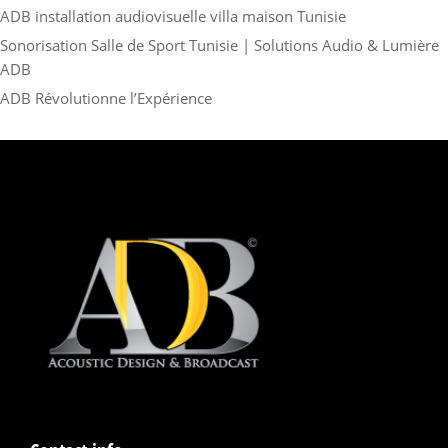
ADB installation audiovisuelle villa maison Tunisie
Sonorisation Salle de Sport Tunisie | Solutions Audio & Lumière
ADB
ADB Révolutionne l’Expérience