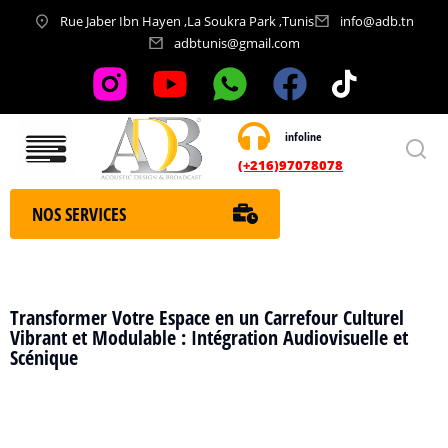
Rue Jaber Ibn Hayen ,La Soukra Park ,Tunis
info@adb.tn
adbtunis@gmail.com
infoline
Nos services
(+216)97078078
NOS SERVICES
Transformer Votre Espace en un Carrefour Culturel
Vibrant et Modulable : Intégration Audiovisuelle et
Scénique