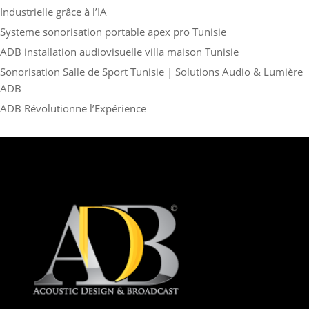
Industrielle grâce à l’IA
Systeme sonorisation portable apex pro Tunisie
ADB installation audiovisuelle villa maison Tunisie
Sonorisation Salle de Sport Tunisie | Solutions Audio & Lumière
ADB
ADB Révolutionne l’Expérience