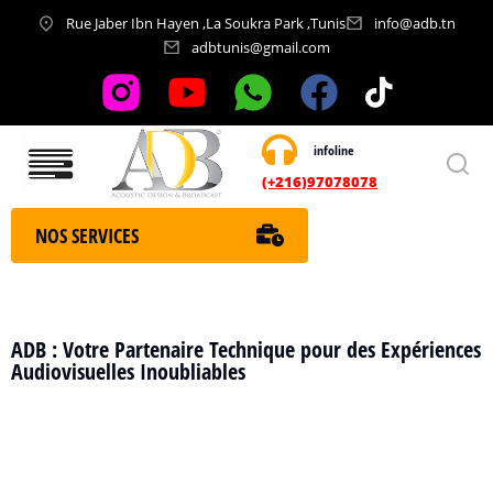
Rue Jaber Ibn Hayen ,La Soukra Park ,Tunis
info@adb.tn
adbtunis@gmail.com
infoline
Nos services
(+216)97078078
NOS SERVICES
ADB : Votre Partenaire Technique pour des Expériences
Audiovisuelles Inoubliables