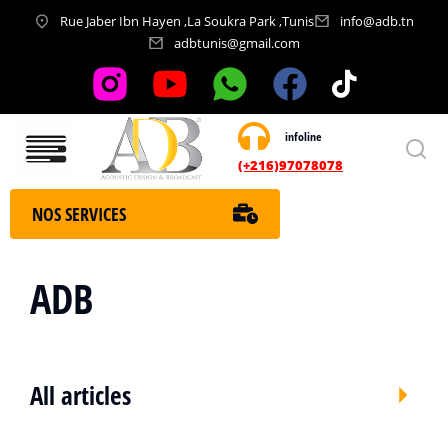
Rue Jaber Ibn Hayen ,La Soukra Park ,Tunis
info@adb.tn
adbtunis@gmail.com
infoline
Nos services
(+216)97078078
NOS SERVICES
ADB
All articles