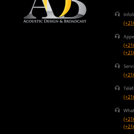
Infol
(+21
Appe
(+21
(+21
Serv
(+21
Téléf
(+21
What
(+21
(+21