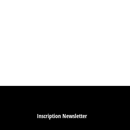
tion de Solutions Audiovisuelles en Tunisie
 de l’hôtellerie et du divertissement en Tunisie
Inscription Newsletter