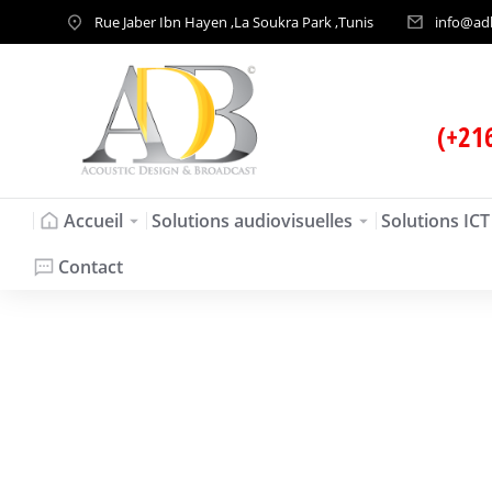
Rue Jaber Ibn Hayen ,La Soukra Park ,Tunis
info@ad
(+21
Accueil
Solutions audiovisuelles
Solutions ICT
Contact