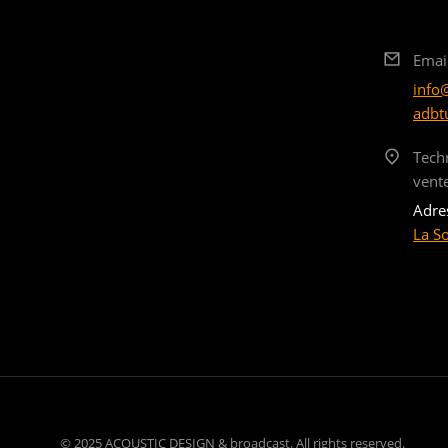
Emai
info
adbt
Tech
vent
Adre
La S
© 2025 ACOUSTIC DESIGN & broadcast. All rights reserved.