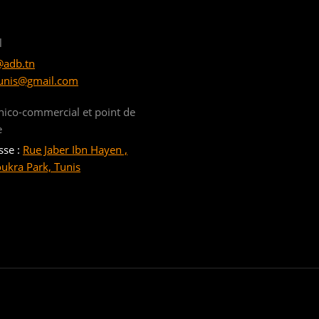
l
@adb.tn
unis@gmail.com
nico-commercial et point de
e
sse :
Rue Jaber Ibn Hayen ,
oukra Park, Tunis