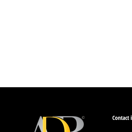
ADB : Votre Partenaire Technique pour
Solutions Audio
Par
administrator
octobre 20,
ADB : Votre Partenaire Technique pour des Expérie
Depuis plus de vingt ans, ADB (Acoustic Design & 
et à l’international. Spécialisée dans la sonorisat
Contact 