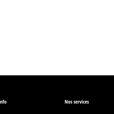
 des Expériences Audiovisuelles Inoubliables
 2025
nces Audiovisuelles Inoubliables Vente, Location et Intégra
Broadcast) accompagne les professionnels de l’événementiel,
ion professionnelle, la location de matériel audiovisuel et…
info
Nos services