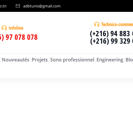
b.tn
adbtunis@gmail.com
Technico-commer
Infoline
(+216) 94 883
6) 97 078 078
(+216) 99 329
Nouveautés
Projets
Sono professionnel
Engineering
Blo