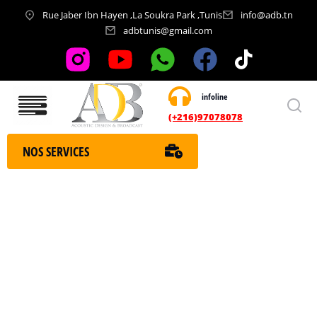
Rue Jaber Ibn Hayen ,La Soukra Park ,Tunis
info@adb.tn
adbtunis@gmail.com
infoline
Nos services
(+216)97078078
NOS SERVICES