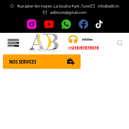
Rue Jaber Ibn Hayen ,La Soukra Park ,Tunis
info@adb.tn
adbtunis@gmail.com
infoline
Nos services
(+216)97078078
NOS SERVICES