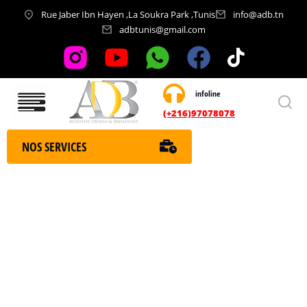
Rue Jaber Ibn Hayen ,La Soukra Park ,Tunis
info@adb.tn
adbtunis@gmail.com
infoline
Nos services
(+216)97078078
NOS SERVICES