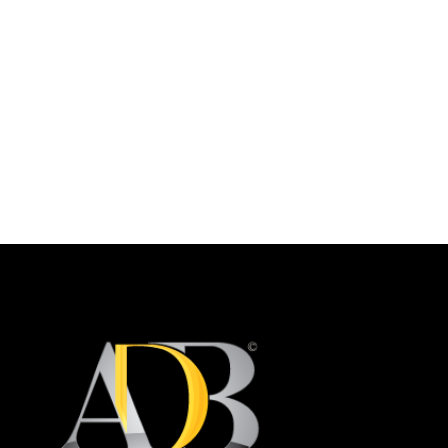
Intégration Audiovisuelle et Scénique pour
Centres Culturels Polyvalents – ADB Tunisie
Solutions Audio
Par
administrator
octobre 22, 2025
Chez ADB (Acoustic Design & Broadcast), nous sommes
spécialisés dans la conception et l’intégration audiovisuelle
professionnelle pour les centres culturels