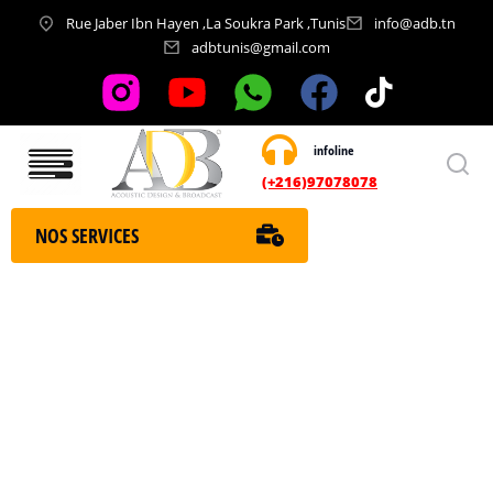
Rue Jaber Ibn Hayen ,La Soukra Park ,Tunis
info@adb.tn
adbtunis@gmail.com
infoline
Nos services
(+216)97078078
NOS SERVICES