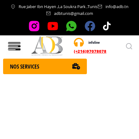
Rue Jaber Ibn Hayen ,La Soukra Park ,Tunis
info@adb.tn
adbtunis@gmail.com
infoline
Nos services
(+216)97078078
NOS SERVICES