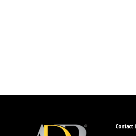
Sonorisation Salle de Sport Tunisie |
ADB
,
Solutions Audio
Par
administrator
octobr
Solution Audiovisuelle Intégrée pour Entreprise 
et sonore joue un rôle stratégique, la gestion de
de conférence.Complexité, manque de synchronis
Contact 