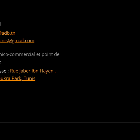
l
@adb.tn
unis@gmail.com
nico-commercial et point de
e
sse :
Rue Jaber Ibn Hayen ,
oukra Park, Tunis