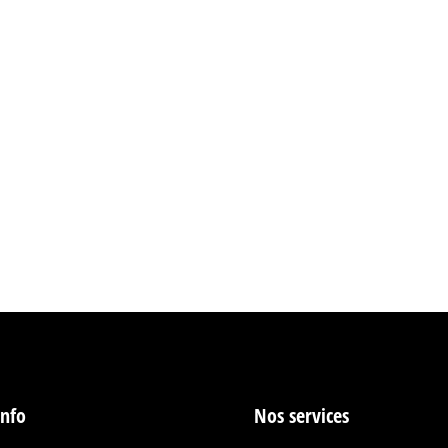
 Solutions Audio & Lumière ADB
e 6, 2025
: L’Innovation Signée ADB Une nouvelle ère pour les espaces
s équipements audiovisuels est devenue un défi pour les en
ation, multiplicité des commandes… autant…
info
Nos services