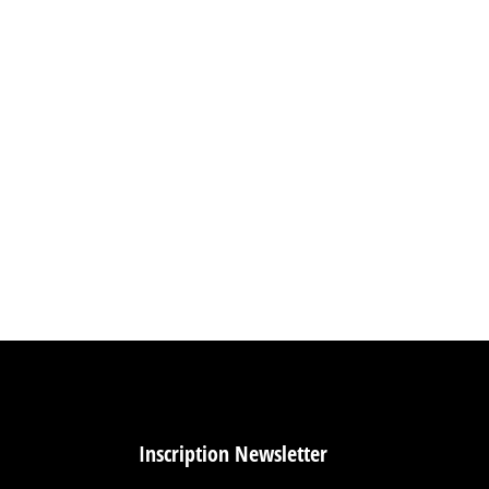
 professionnels Dans un monde où l’impact visuel
treprises, centres de congrès, showrooms et salles
Inscription Newsletter