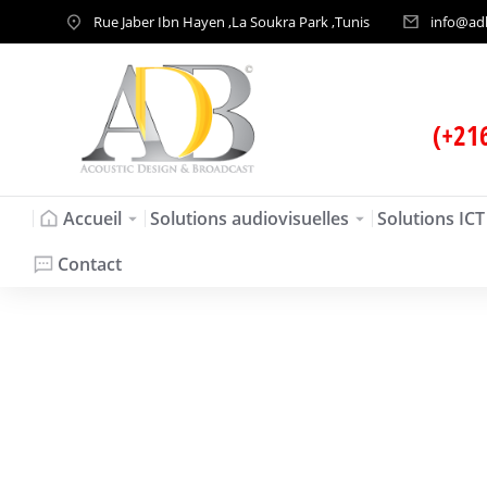
Rue Jaber Ibn Hayen ,La Soukra Park ,Tunis
info@ad
(+21
Accueil
Solutions audiovisuelles
Solutions ICT
Contact