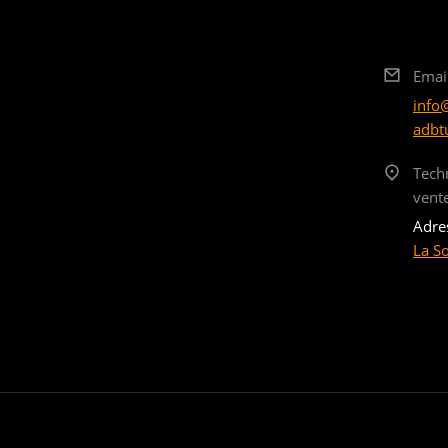
Emai
info
adbt
Tech
vent
Adre
La S