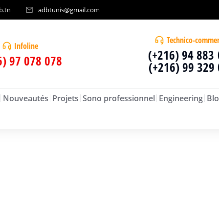
b.tn
adbtunis@gmail.com
Technico-commer
Infoline
(+216) 94 883
6) 97 078 078
(+216) 99 329
Nouveautés
Projets
Sono professionnel
Engineering
Blo