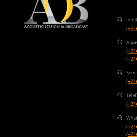
Infol
(+21
Appe
(+21
(+21
Serv
(+21
Téléf
(+21
What
(+21
(+21