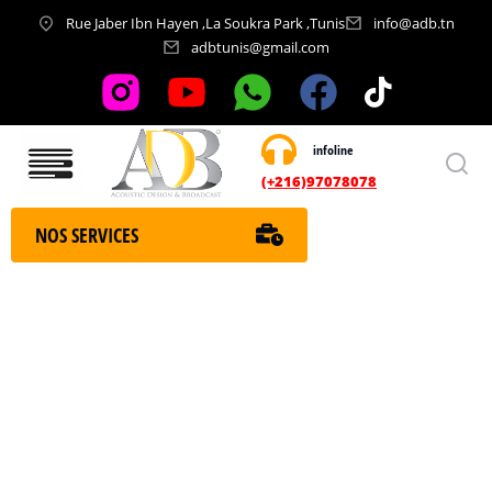
Rue Jaber Ibn Hayen ,La Soukra Park ,Tunis
info@adb.tn
adbtunis@gmail.com
infoline
Nos services
(+216)97078078
NOS SERVICES