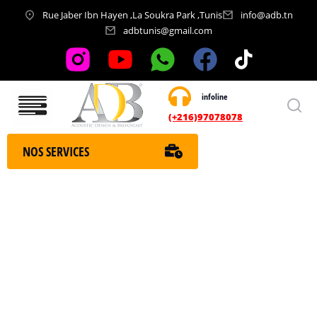
Rue Jaber Ibn Hayen ,La Soukra Park ,Tunis
info@adb.tn
adbtunis@gmail.com
infoline
Nos services
(+216)97078078
NOS SERVICES