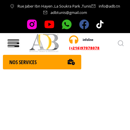
Rue Jaber Ibn Hayen ,La Soukra Park ,Tunis
info@adb.tn
adbtunis@gmail.com
infoline
Nos services
(+216)97078078
NOS SERVICES