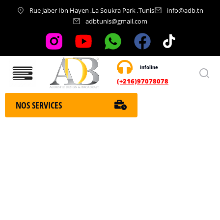
Rue Jaber Ibn Hayen ,La Soukra Park ,Tunis
info@adb.tn
adbtunis@gmail.com
infoline
Nos services
(+216)97078078
NOS SERVICES