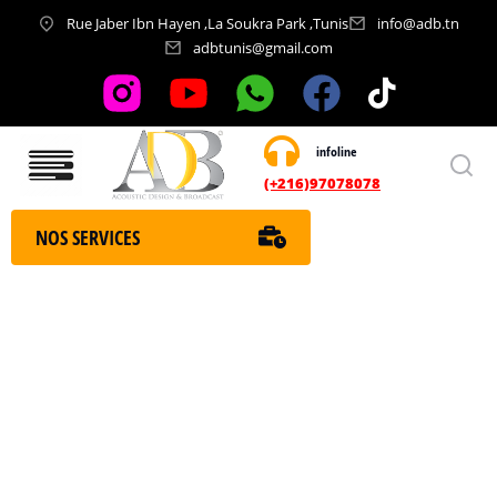
Rue Jaber Ibn Hayen ,La Soukra Park ,Tunis
info@adb.tn
adbtunis@gmail.com
infoline
Nos services
(+216)97078078
NOS SERVICES