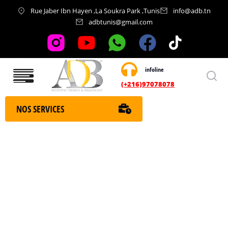
Rue Jaber Ibn Hayen ,La Soukra Park ,Tunis
info@adb.tn
adbtunis@gmail.com
infoline
Nos services
(+216)97078078
NOS SERVICES