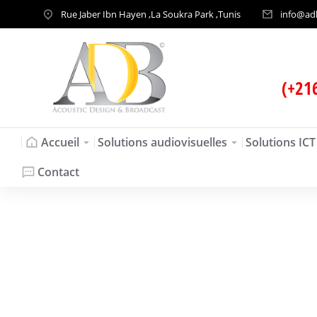
Rue Jaber Ibn Hayen ,La Soukra Park ,Tunis
info@ad
(+21
Accueil
Solutions audiovisuelles
Solutions ICT
Contact