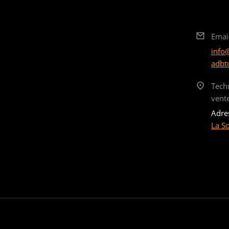
Emai
info
adbt
Tech
vent
Adre
La S