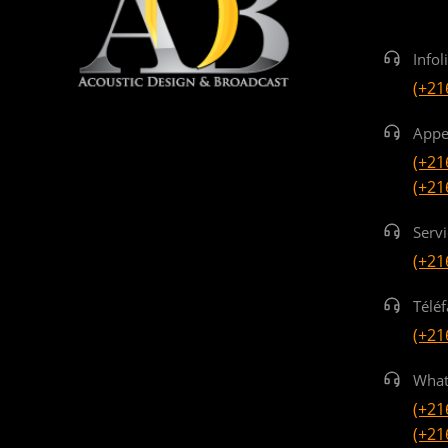
Infol
(+21
Appe
(+21
(+21
Serv
(+21
Téléf
(+21
What
(+21
(+21