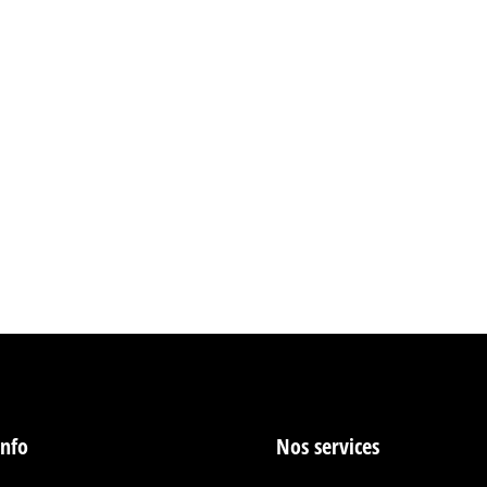
: L’Innovation Signée ADB Une nouvelle ère pour les espaces
s équipements audiovisuels est devenue un défi pour les en
ation, multiplicité des commandes… autant…
info
Nos services