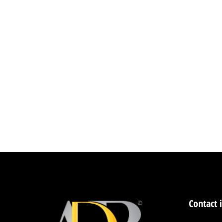
ADB Révolutionne l’Expérience
ADB
Par
administrator
octobre 6, 2025
Solution Audiovisuelle Intégrée pour Entreprise 
et sonore joue un rôle stratégique, la gestion de
de conférence.Complexité, manque de synchronis
Contact 