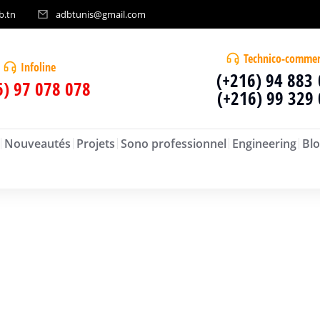
b.tn
adbtunis@gmail.com
Technico-commer
Infoline
(+216) 94 883
6) 97 078 078
(+216) 99 329
Nouveautés
Projets
Sono professionnel
Engineering
Blo