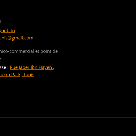
l
@adb.tn
unis@gmail.com
nico-commercial et point de
e
sse :
Rue Jaber Ibn Hayen ,
oukra Park, Tunis