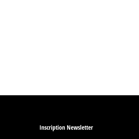
 professionnels Dans un monde où l’impact visuel
treprises, centres de congrès, showrooms et salles
Inscription Newsletter