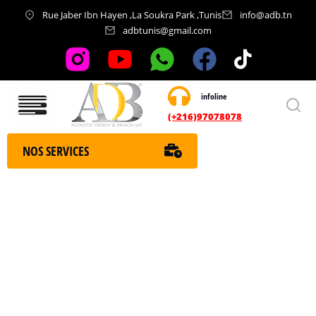
Rue Jaber Ibn Hayen ,La Soukra Park ,Tunis
info@adb.tn
adbtunis@gmail.com
infoline
Nos services
(+216)97078078
NOS SERVICES