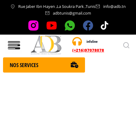
Rue Jaber Ibn Hayen ,La Soukra Park ,Tunis
info@adb.tn
adbtunis@gmail.com
infoline
Nos services
(+216)97078078
NOS SERVICES