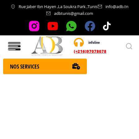
Rue Jaber Ibn Hayen ,La Soukra Park ,Tunis
info@adb.tn
adbtunis@gmail.com
infoline
Nos services
(+216)97078078
NOS SERVICES