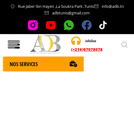
Rue Jaber Ibn Hayen ,La Soukra Park ,Tunis
info@adb.tn
adbtunis@gmail.com
infoline
Nos services
(+216)97078078
NOS SERVICES