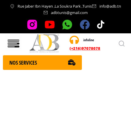
Rue Jaber Ibn Hayen ,La Soukra Park ,Tunis
info@adb.tn
adbtunis@gmail.com
infoline
Nos services
(+216)97078078
NOS SERVICES