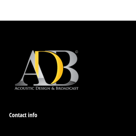
conférence.Complexité, manque de synchronisation,
multiplicité des commandes… autant…
Contact info