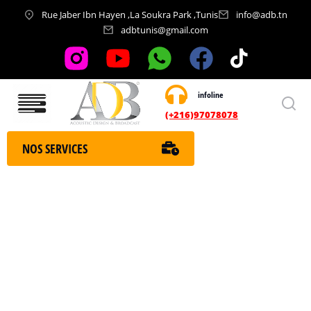
Rue Jaber Ibn Hayen ,La Soukra Park ,Tunis
info@adb.tn
adbtunis@gmail.com
infoline
Nos services
(+216)97078078
NOS SERVICES