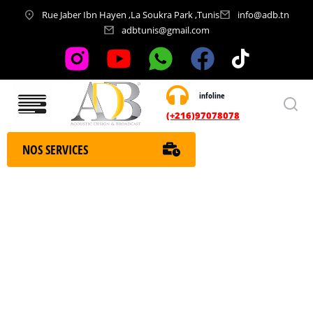
Rue Jaber Ibn Hayen ,La Soukra Park ,Tunis
info@adb.tn
adbtunis@gmail.com
infoline
Nos services
(+216)97078078
NOS SERVICES