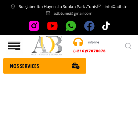
Rue Jaber Ibn Hayen ,La Soukra Park ,Tunis
info@adb.tn
adbtunis@gmail.com
infoline
Nos services
(+216)97078078
NOS SERVICES