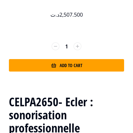
د.ت
2,507.500
ADD TO CART
CELPA2650-
Ecler
:
sonorisation
professionnelle