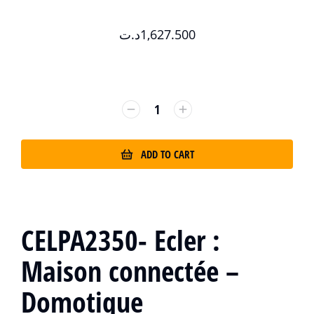
د.ت
1,627.500
ADD TO CART
CELPA2350-
Ecler
:
Maison connectée –
Domotique