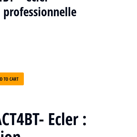
 professionnelle
D TO CART
CT4BT-
Ecler
:
tion