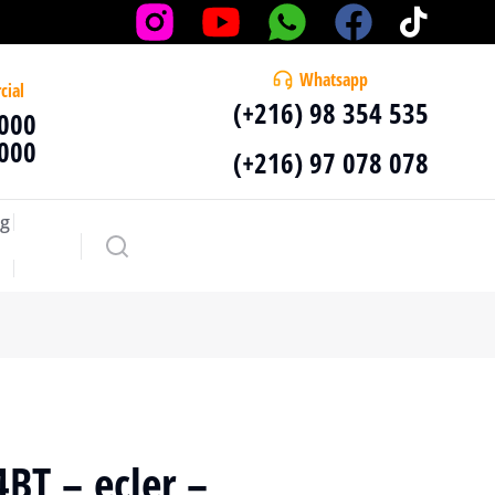
Whatsapp
cial
(+216) 98 354 535
 000
 000
(+216) 97 078 078
g
T – ecler –