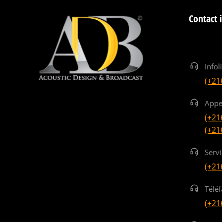
Contact 
Infol
(+21
Appe
(+21
(+21
Serv
(+21
Téléf
(+21