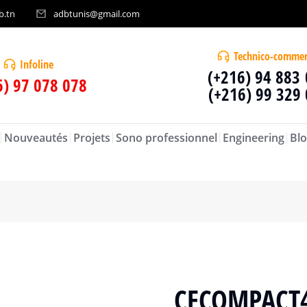
b.tn
adbtunis@gmail.com
Technico-commer
Infoline
(+216) 94 883
6) 97 078 078
(+216) 99 329
Nouveautés
Projets
Sono professionnel
Engineering
Blo
CECOMPACT4B