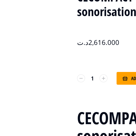
sonorisation
د.ت
2,616.000
AD
CECOMPA
sonorisa