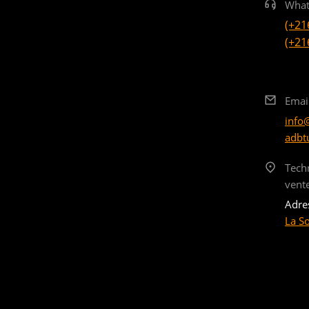
What
(+21
(+21
Emai
info
adbt
Tech
vent
Adre
La S