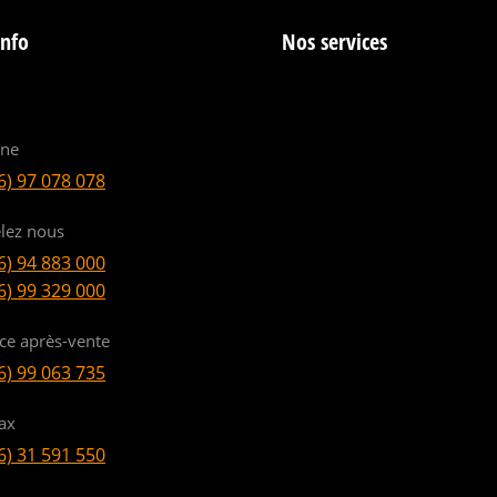
info
Nos services
ine
6) 97 078 078
lez nous
6) 94 883 000
6) 99 329 000
ice après-vente
6) 99 063 735
ax
6) 31 591 550