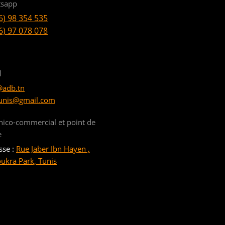
sapp
6) 98 354 535
6) 97 078 078
l
@adb.tn
unis@gmail.com
nico-commercial et point de
e
sse :
Rue Jaber Ibn Hayen ,
oukra Park, Tunis