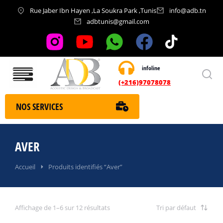
Rue Jaber Ibn Hayen ,La Soukra Park ,Tunis
info@adb.tn
adbtunis@gmail.com
infoline
Nos services
(+216)97078078
NOS SERVICES
AVER
Vous êtes ici :
Accueil
Produits identifiés “Aver”
Affichage de 1–6 sur 12 résultats