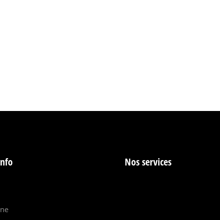
info
Nos services
ine