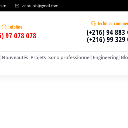
b.tn
adbtunis@gmail.com
Technico-commer
Infoline
(+216) 94 883
6) 97 078 078
(+216) 99 329
Nouveautés
Projets
Sono professionnel
Engineering
Blo