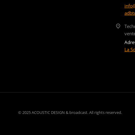
info
adbt
Tech
vent
Adre
La S
© 2025 ACOUSTIC DESIGN & broadcast. All rights reserved.