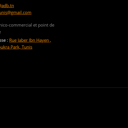
@adb.tn
unis@gmail.com
nico-commercial et point de
e
sse :
Rue Jaber Ibn Hayen ,
oukra Park, Tunis