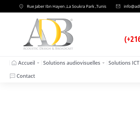
Rue Jaber Ibn Hayen ,La Soukra Park ,Tunis
info@ad
(+21
Accueil
Solutions audiovisuelles
Solutions ICT
Contact