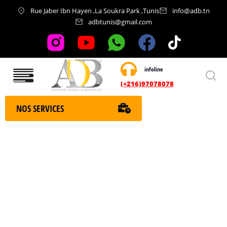
Rue Jaber Ibn Hayen ,La Soukra Park ,Tunis
info@adb.tn
adbtunis@gmail.com
infoline
Nos services
(+216)97078078
NOS SERVICES