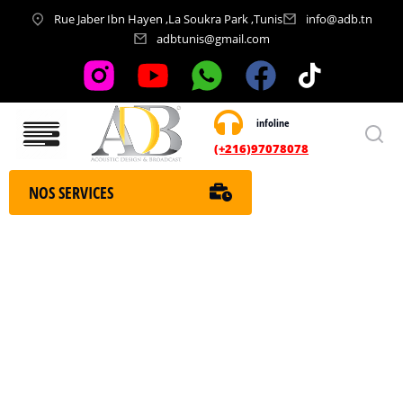
Rue Jaber Ibn Hayen ,La Soukra Park ,Tunis
info@adb.tn
adbtunis@gmail.com
infoline
Nos services
(+216)97078078
NOS SERVICES