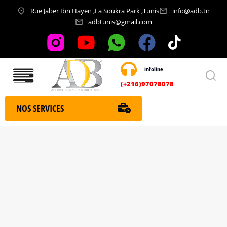
Rue Jaber Ibn Hayen ,La Soukra Park ,Tunis
info@adb.tn
adbtunis@gmail.com
infoline
Nos services
(+216)97078078
NOS SERVICES