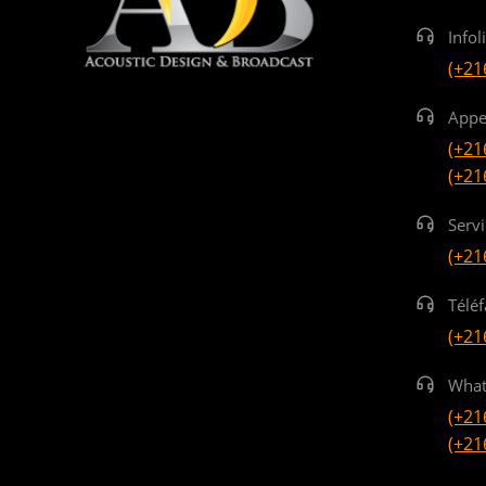
Infol
(+21
Appe
(+21
(+21
Serv
(+21
Téléf
(+21
What
(+21
(+21