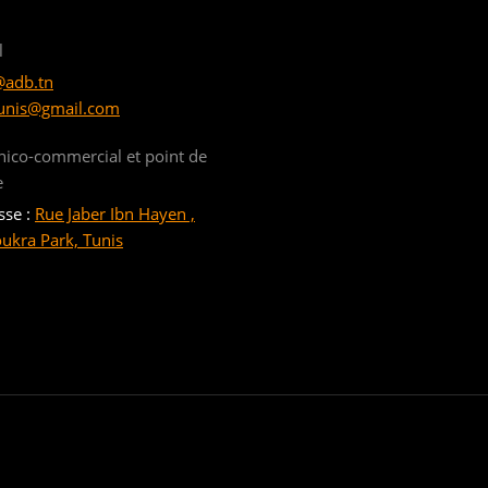
l
@adb.tn
unis@gmail.com
nico-commercial et point de
e
sse :
Rue Jaber Ibn Hayen ,
oukra Park, Tunis