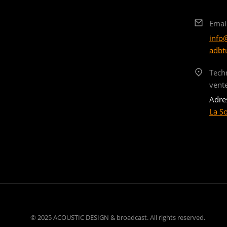
Emai
info
adbt
Tech
vent
Adre
La S
© 2025 ACOUSTIC DESIGN & broadcast. All rights reserved.