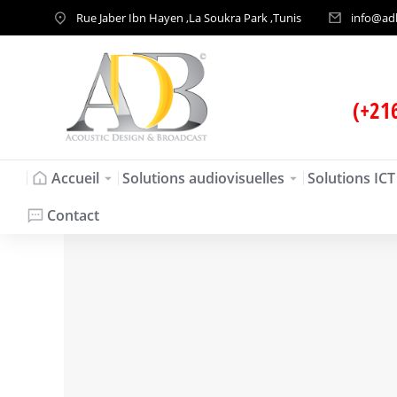
Rue Jaber Ibn Hayen ,La Soukra Park ,Tunis
info@ad
(+21
Accueil
Solutions audiovisuelles
Solutions ICT
Contact