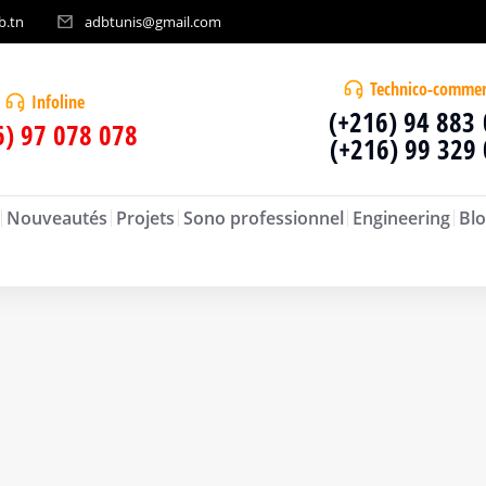
b.tn
adbtunis@gmail.com
Technico-commer
Infoline
(+216) 94 883
6) 97 078 078
(+216) 99 329
Nouveautés
Projets
Sono professionnel
Engineering
Blo