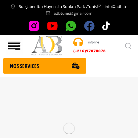
Rue Jaber Ibn Hayen ,La Soukra Park ,Tunis
info@adb.tn
adbtunis@gmail.com
infoline
Nos services
(+216)97078078
NOS SERVICES