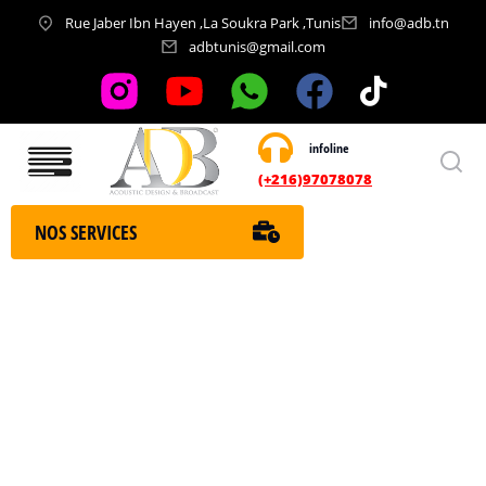
Rue Jaber Ibn Hayen ,La Soukra Park ,Tunis
info@adb.tn
adbtunis@gmail.com
infoline
Nos services
(+216)97078078
NOS SERVICES