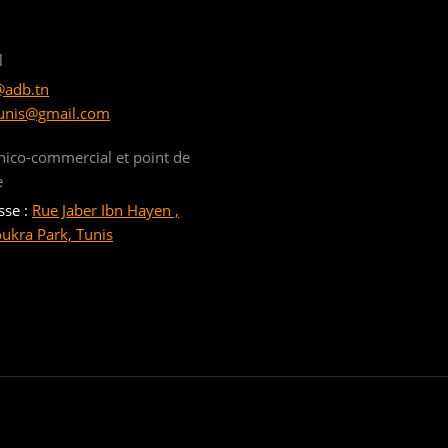
l
@adb.tn
unis@gmail.com
nico-commercial et point de
e
sse :
Rue Jaber Ibn Hayen ,
oukra Park, Tunis