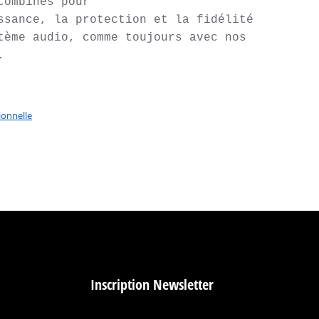
ombinés pour

ssance, la protection et la fidélité 
tème audio, comme toujours avec nos 
.
ionnelle
Inscription Newsletter