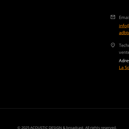
Emai
info
adbt
Tech
vent
Adre
La S
© 2025 ACOUSTIC DESIGN & broadcast. All rights reserved.