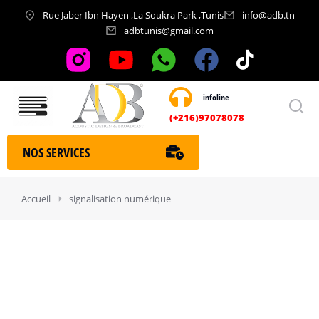
Rue Jaber Ibn Hayen ,La Soukra Park ,Tunis
info@adb.tn
adbtunis@gmail.com
infoline
Nos services
(+216)97078078
NOS SERVICES
Vous êtes ici :
Accueil
signalisation numérique