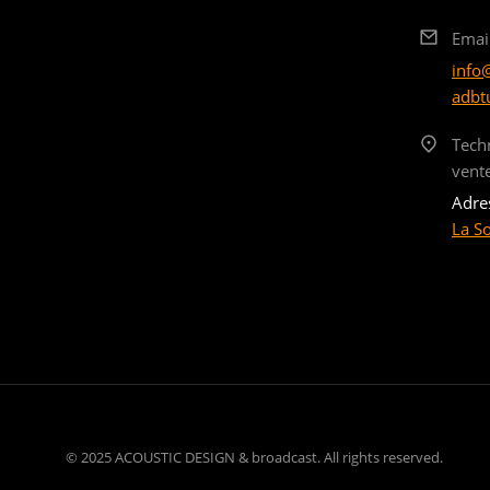
Emai
info
adbt
Tech
vent
Adre
La S
© 2025 ACOUSTIC DESIGN & broadcast. All rights reserved.