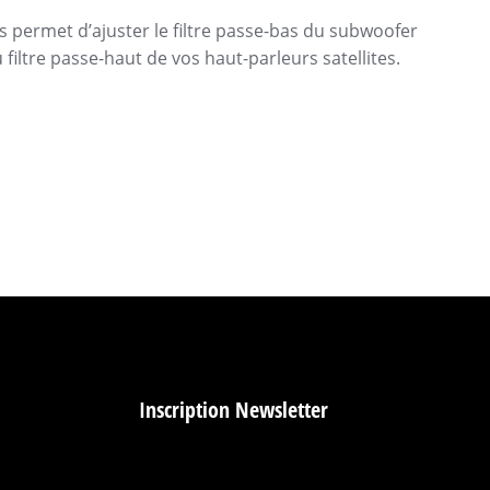
s permet d’ajuster le filtre passe-bas du subwoofer
filtre passe-haut de vos haut-parleurs satellites.
Inscription Newsletter