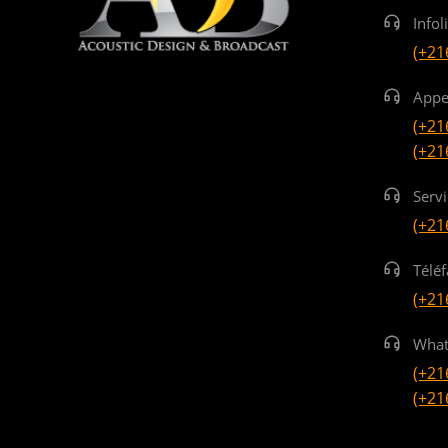
Infol
(+21
Appe
(+21
(+21
Serv
(+21
Téléf
(+21
What
(+21
(+21