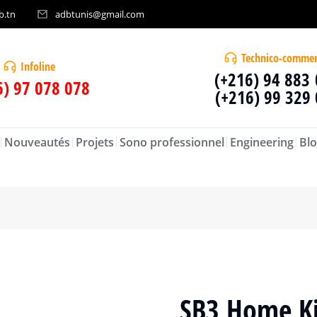
b.tn
adbtunis@gmail.com
Technico-commer
Infoline
(+216) 94 883
6) 97 078 078
(+216) 99 329
Nouveautés
Projets
Sono professionnel
Engineering
Blo
SB3 Home Ki