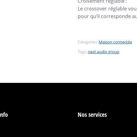
Croisement réglable :
Le crossover réglable vou
pour qu’il corresponde au 
Categories:
Maison connectée
Tags:
next audio group
info
Nos services