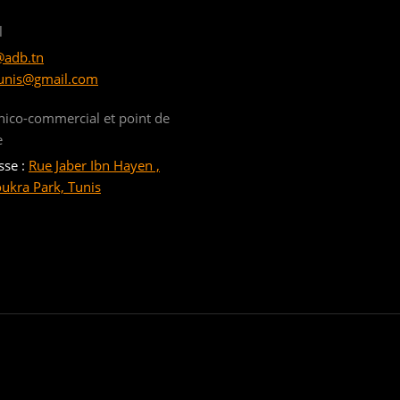
l
@adb.tn
unis@gmail.com
nico-commercial et point de
e
sse :
Rue Jaber Ibn Hayen ,
oukra Park, Tunis