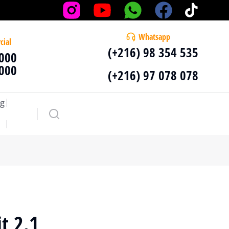
Whatsapp
cial
(+216) 98 354 535
 000
 000
(+216) 97 078 078
g
t 2.1