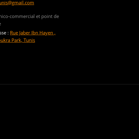
unis@gmail.com
nico-commercial et point de
e
sse :
Rue Jaber Ibn Hayen ,
oukra Park, Tunis