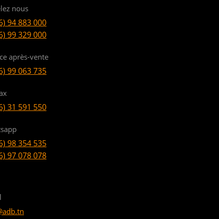
lez nous
6) 94 883 000
6) 99 329 000
ice après-vente
6) 99 063 735
ax
6) 31 591 550
sapp
6) 98 354 535
6) 97 078 078
l
@adb.tn