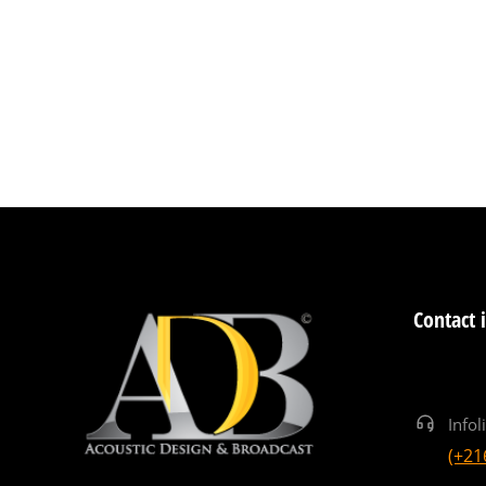
Contact 
Infol
(+21