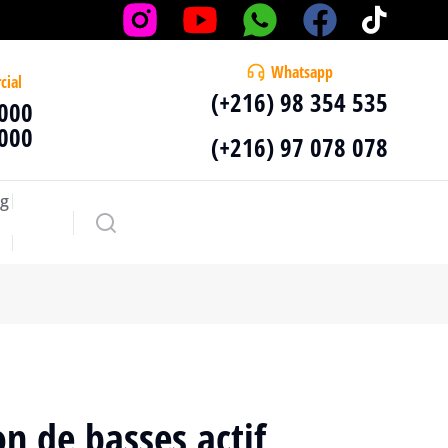
Whatsapp
cial
(+216) 98 354 535
 000
 000
(+216) 97 078 078
g
n de basses actif