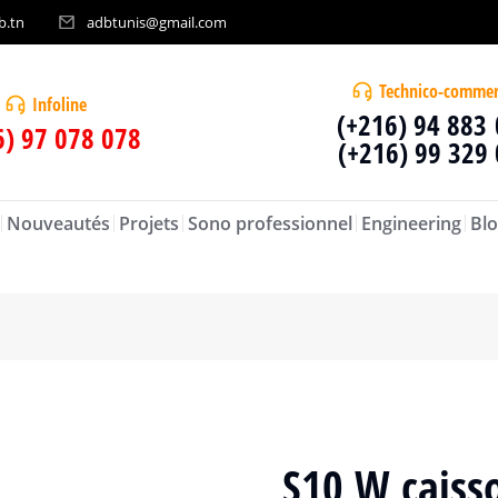
b.tn
adbtunis@gmail.com
Technico-commer
Infoline
(+216) 94 883
6) 97 078 078
(+216) 99 329
Nouveautés
Projets
Sono professionnel
Engineering
Blo
S10 W caisso