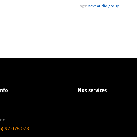
Tags:
next audio group
info
Nos services
ine
6) 97 078 078